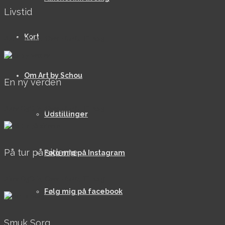
Livstid
Kort
AkrylOgOlie, Over 40x40, Til salg
Om Art by Schou
En ny verden
AkrylOgOlie, Over 40x40, Til salg
Udstillinger
På tur på siderne
Følg mig på Instagram
AkrylOgOlie, Over 40x40, Til salg
Følg mig på facebook
Smuk Sorg