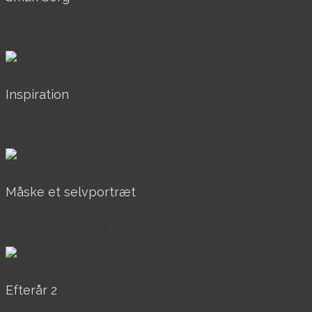
AkrylOgOlie, Over 40x40, Til salg
Inspiration
AkrylOgOlie, Over 40x40, Til salg
Måske et selvportræt
AkrylOgOlie, Over 40x40, Til salg
Efterår 2