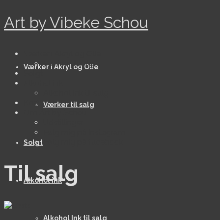
Art by Vibeke Schou
Værker i Akryl og Olie
Værker til salg
Værker i Akryl og Olie
Solgt
Alkohol ink
Alkohol Ink til salg
Kort
Værker til salg
Om Art by Schou
Udstillinger
Følg mig på Instagram
Følg mig på facebook
Solgt
Til salg
Alkohol ink
Alkohol Ink til salg