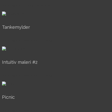
AkrylOgOlie, Til salg, Under 40x40
Tankemylder
AkrylOgOlie, Over 40x40, Til salg
Intuitiv maleri #2
AkrylOgOlie, Over 40x40, Til salg
Picnic
AkrylOgOlie, Over 40x40, Til salg