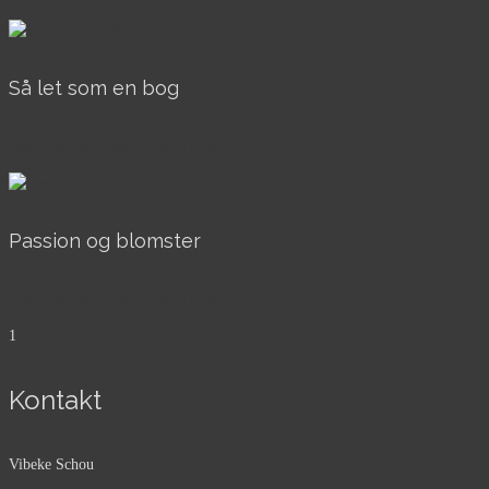
Så let som en bog
AkrylOgOlie, Over 40x40, Til salg
Passion og blomster
AkrylOgOlie, Over 40x40, Til salg
1
2
3
»
Kontakt
Vibeke Schou