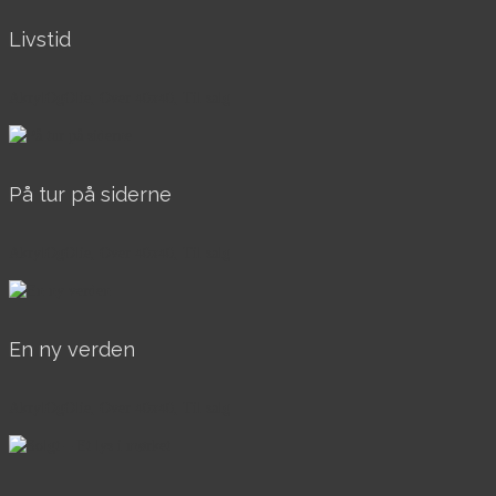
Livstid
AkrylOgOlie, Over 40x40, Til salg
På tur på siderne
AkrylOgOlie, Over 40x40, Til salg
En ny verden
AkrylOgOlie, Over 40x40, Til salg