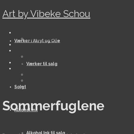
Art by Vibeke Schou
Værker i Akryl og Olie
Værker til salg
Værker i Akryl og Olie
Solgt
Alkohol ink
Alkohol Ink til salg
Kort
Værker til salg
Om Art by Schou
Udstillinger
Følg mig på Instagram
Følg mig på facebook
Solgt
Sommerfuglene
Alkohol ink
Alkohol Ink til salg