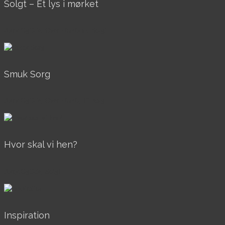
Solgt – Et lys i mørket
AkrylOgOlie, Over 40x40cm, Solgt
Smuk Sorg
AkrylOgOlie, Over 40x40, Til salg
Hvor skal vi hen?
AkrylOgOlie, Solgt
Inspiration