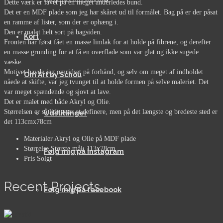
Dette værk er lavet på en meget anderledes bund.
Det er en MDF plade som jeg har skåret ud til formålet. Bag på er der påsat
en ramme af lister, som der er ophæng i.
Den er malet helt sort på bagsiden.
Kort
Fronten har først fået en masse limlak for at holde på fibrene, og derefter
en masse grunding for at få en overflade som var glat og ikke sugede
væske.
Motivet havde jeg omridset på forhånd, og selv om meget af indholdet
Om Art by Schou
nåede at skifte, var jeg tvunget til at holde formen på selve maleriet. Det
var meget spændende og sjovt at lave.
Det er malet med både Akryl og Olie.
Størrelsen er så lidt svær at definere, men på det længste og bredeste sted er
Udstillinger
det 113cmx78cm
Materialer
Akryl og Olie på MDF plade
Størrelse
Største mål: 113x78cm
Følg mig på Instagram
Pris
Solgt
Recent Projects
Følg mig på facebook