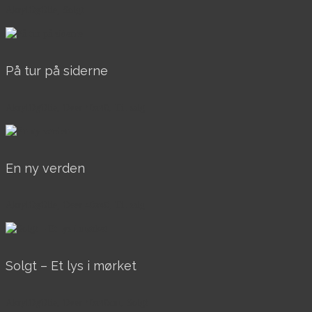
AkrylOgOlie, Solgt
På tur på siderne
AkrylOgOlie, Over 40x40, Til salg
En ny verden
AkrylOgOlie, Over 40x40, Til salg
Solgt – Et lys i mørket
AkrylOgOlie, Over 40x40cm, Solgt