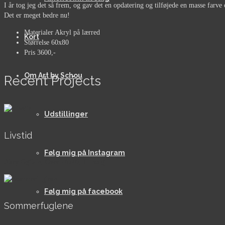
I år tog jeg det så frem, og gav det en opdatering og tilføjede en masse farve
Det er meget bedre nu!
Materialer
Akryl på lærred
Kort
Størrelse
60x80
Pris
3600,-
Om Art by Schou
Recent Projects
Udstillinger
Livstid
Følg mig på Instagram
AkrylOgOlie, Over 40x40, Til salg
Følg mig på facebook
Sommerfuglene