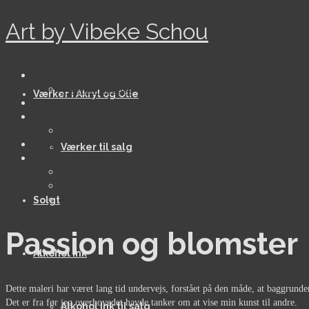
Art by Vibeke Schou
Værker i Akryl og Olie
Værker til salg
Værker i Akryl og Olie
Solgt
Alkohol ink
Alkohol Ink til salg
Kort
Værker til salg
Om Art by Schou
Udstillinger
Følg mig på Instagram
Følg mig på facebook
Solgt
Passion og blomster
Alkohol ink
Dette maleri har været lang tid undervejs, forstået på den måde, at baggrunde
Det er fra før jeg overhovedet havde tanker om at vise min kunst til andre.
Alkohol Ink til salg