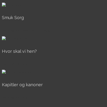
Smuk Sorg
AkrylOgOlie, Over 40x40, Til salg
Hvor skal vi hen?
AkrylOgOlie, Solgt
Kapitler og kanoner
AkrylOgOlie, Solgt