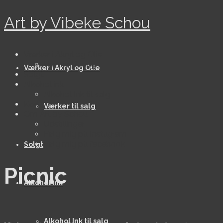
Art by Vibeke Schou
Værker i Akryl og Olie
Værker til salg
Værker i Akryl og Olie
Solgt
Alkohol ink
Alkohol Ink til salg
Kort
Værker til salg
Om Art by Schou
Udstillinger
Følg mig på Instagram
Følg mig på facebook
Solgt
Picnic
Alkohol ink
Alkohol Ink til salg