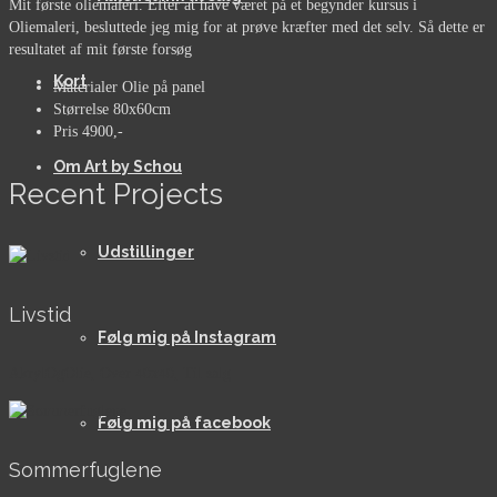
Mit første oliemaleri. Efter at have været på et begynder kursus i
Oliemaleri, besluttede jeg mig for at prøve kræfter med det selv. Så dette er
resultatet af mit første forsøg
Kort
Materialer
Olie på panel
Størrelse
80x60cm
Pris
4900,-
Om Art by Schou
Recent Projects
Udstillinger
Livstid
Følg mig på Instagram
AkrylOgOlie, Over 40x40, Til salg
Følg mig på facebook
Sommerfuglene