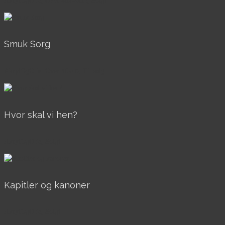
AkrylOgOlie, Over 40x40cm, Solgt
Smuk Sorg
AkrylOgOlie, Over 40x40, Til salg
Hvor skal vi hen?
AkrylOgOlie, Solgt
Kapitler og kanoner
AkrylOgOlie, Solgt