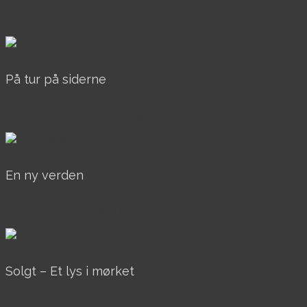
AkrylOgOlie, Solgt
På tur på siderne
AkrylOgOlie, Over 40x40, Til salg
En ny verden
AkrylOgOlie, Over 40x40, Til salg
Solgt – Et lys i mørket