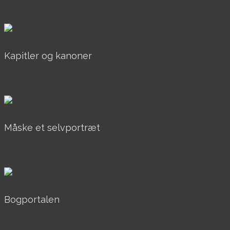
AkrylOgOlie, Solgt
Kapitler og kanoner
AkrylOgOlie, Solgt
Måske et selvportræt
AkrylOgOlie, Over 40x40, Til salg
Bogportalen
AkrylOgOlie, Solgt