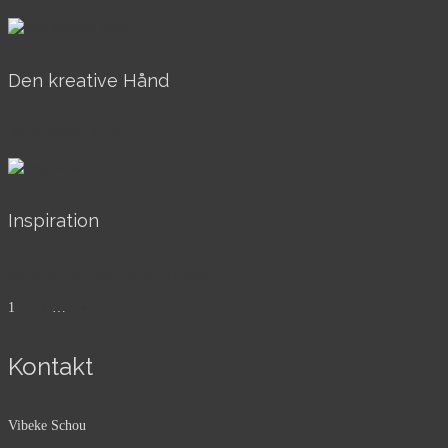
Den kreative Hånd
AkrylOgOlie, Solgt
Inspiration
AkrylOgOlie, Over 40x40, Til salg
1
2
3
4
…
7
»
Kontakt
Vibeke Schou