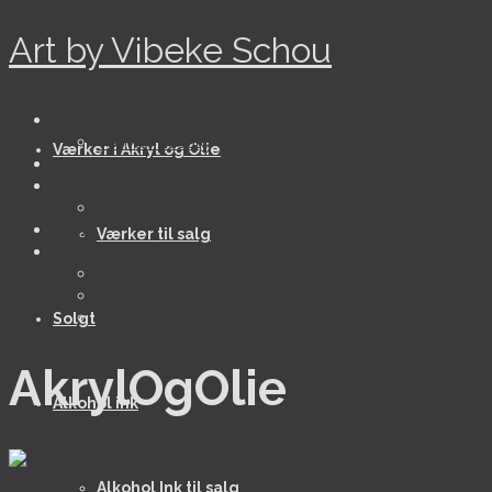
Art by Vibeke Schou
Værker i Akryl og Olie
Værker til salg
Værker i Akryl og Olie
Solgt
Alkohol ink
Alkohol Ink til salg
Kort
Værker til salg
Om Art by Schou
Udstillinger
Følg mig på Instagram
Følg mig på facebook
Solgt
AkrylOgOlie
Alkohol ink
Alkohol Ink til salg