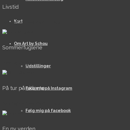
Livstid
Kort
AkrylOgOlie, Over 40x40, Til salg
Om Art by Schou
Sommerfuglene
AkrylOgOlie, Solgt
Udstillinger
På tur på siderne
Følg mig på Instagram
AkrylOgOlie, Over 40x40, Til salg
Følg mig på facebook
En ny verden