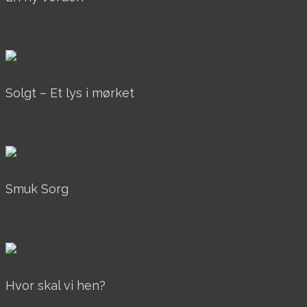
AkrylOgOlie, Over 40x40, Til salg
Solgt – Et lys i mørket
AkrylOgOlie, Over 40x40cm, Solgt
Smuk Sorg
AkrylOgOlie, Over 40x40, Til salg
Hvor skal vi hen?