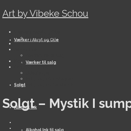
Art by Vibeke Schou
Værker i Akryl og Olie
Værker til salg
Værker i Akryl og Olie
Solgt
Alkohol ink
Alkohol Ink til salg
Kort
Værker til salg
Om Art by Schou
Udstillinger
Følg mig på Instagram
Følg mig på facebook
Solgt
Solgt – Mystik I sum
Alkohol ink
Alkohol Ink til salg