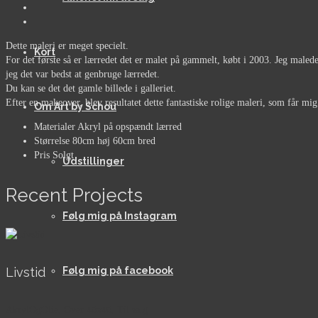
Dette maleri er meget specielt.
Kort
For det første så er lærredet det er malet på gammelt, købt i 2003. Jeg malede
jeg det var bedst at genbruge lærredet.
Du kan se det det gamle billede i galleriet.
Efter en makeover, blev resultatet dette fantastiske rolige maleri, som får mig 
Om Art by Schou
Materialer
Akryl på opspændt lærred
Størrelse
80cm høj 60cm bred
Pris
Solgt
Udstillinger
Recent Projects
Følg mig på Instagram
Livstid
Følg mig på facebook
AkrylOgOlie, Over 40x40, Til salg