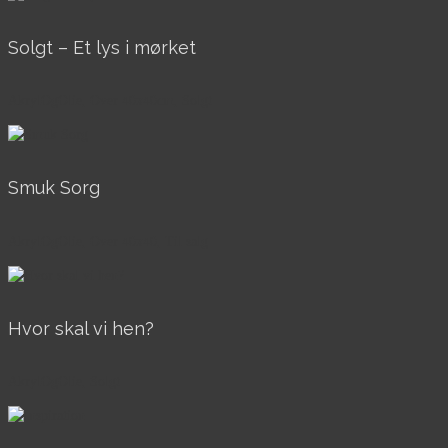
Solgt – Et lys i mørket
AkrylOgOlie, Over 40x40cm, Solgt
Smuk Sorg
AkrylOgOlie, Over 40x40, Til salg
Hvor skal vi hen?
AkrylOgOlie, Solgt