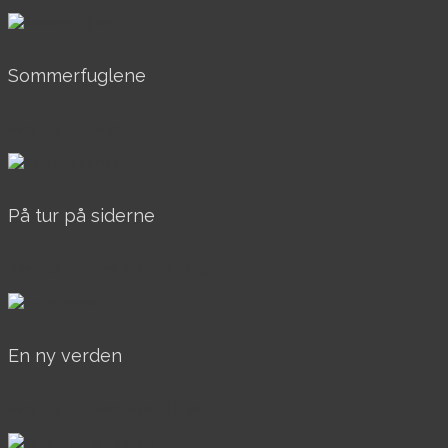
Sommerfuglene
AkrylOgOlie, Solgt
På tur på siderne
AkrylOgOlie, Over 40x40, Til salg
En ny verden
AkrylOgOlie, Over 40x40, Til salg