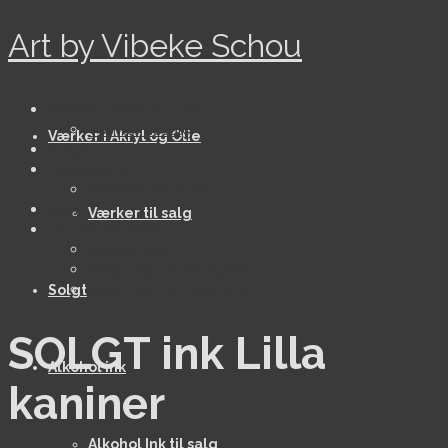
Art by Vibeke Schou
Værker i Akryl og Olie
Værker til salg
Værker i Akryl og Olie
Solgt
Alkohol ink
Alkohol Ink til salg
Kort
Værker til salg
Om Art by Schou
Udstillinger
Følg mig på Instagram
Følg mig på facebook
Solgt
SOLGT ink Lilla
Alkohol ink
kaniner
Alkohol Ink til salg