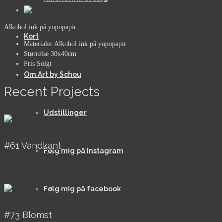
Alkohol ink på yupopapir
Kort
Materialer
Alkohol ink på yupopapir
Størrelse
30x40cm
Pris
Solgt
Om Art by Schou
Recent Projects
Udstillinger
#61 Vandkant
Følg mig på Instagram
Alkohol ink malerier, Til salg
Følg mig på facebook
#73 Blomst