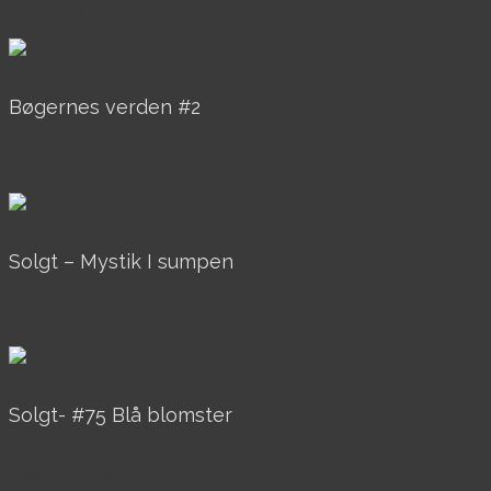
Alkohol ink malerier, Til salg
Bøgernes verden #2
AkrylOgOlie, Solgt
Solgt – Mystik I sumpen
AkrylOgOlie, Solgt
Solgt- #75 Blå blomster
Alkohol ink malerier, Solgt