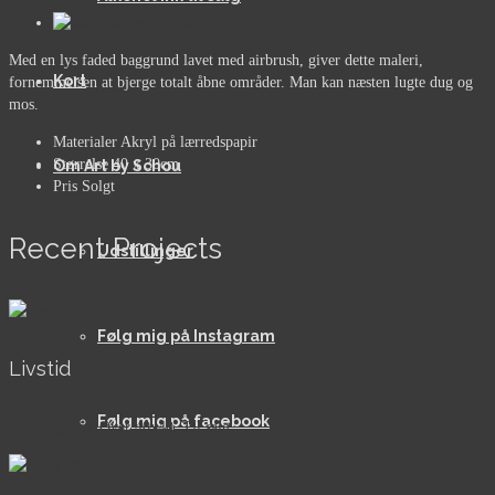
Med en lys faded baggrund lavet med airbrush, giver dette maleri,
Kort
fornemmelsen at bjerge totalt åbne områder. Man kan næsten lugte dug og
mos.
Materialer
Akryl på lærredspapir
Størrelse
40 x 30cm
Om Art by Schou
Pris
Solgt
Recent Projects
Udstillinger
Følg mig på Instagram
Livstid
Følg mig på facebook
AkrylOgOlie, Over 40x40, Til salg