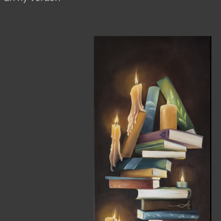
AkrylOgOlie, Over 40x40, Til salg