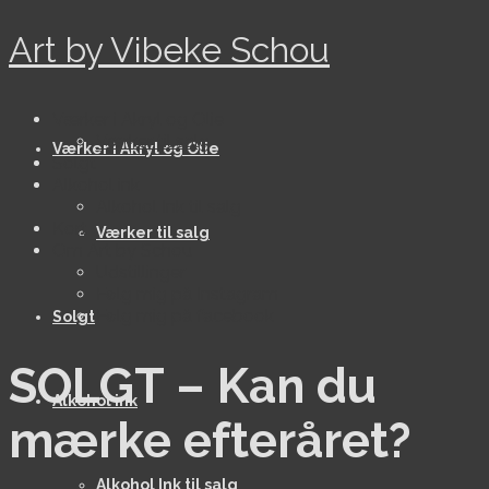
Art by Vibeke Schou
Værker i Akryl og Olie
Værker til salg
Værker i Akryl og Olie
Solgt
Alkohol ink
Alkohol Ink til salg
Kort
Værker til salg
Om Art by Schou
Udstillinger
Følg mig på Instagram
Følg mig på facebook
Solgt
SOLGT – Kan du
Alkohol ink
mærke efteråret?
Alkohol Ink til salg