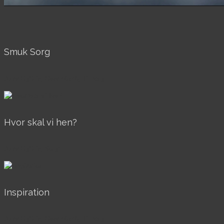
Smuk Sorg
AkrylOgOlie, Over 40x40, Til salg
Hvor skal vi hen?
AkrylOgOlie, Solgt
Inspiration
AkrylOgOlie, Over 40x40, Til salg