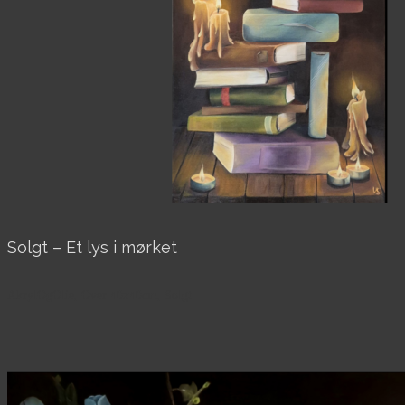
Solgt – Et lys i mørket
AkrylOgOlie, Over 40x40cm, Solgt