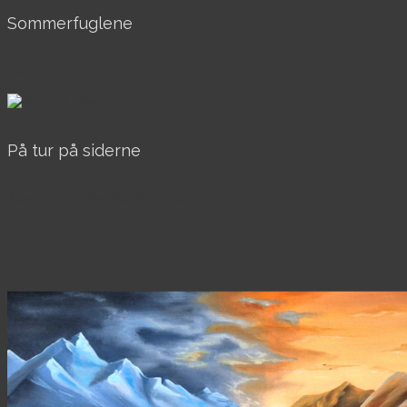
Sommerfuglene
AkrylOgOlie, Solgt
På tur på siderne
AkrylOgOlie, Over 40x40, Til salg