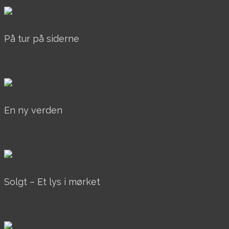
På tur på siderne
AkrylOgOlie, Over 40x40, Til salg
En ny verden
AkrylOgOlie, Over 40x40, Til salg
Solgt – Et lys i mørket
AkrylOgOlie, Over 40x40cm, Solgt