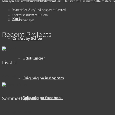
Min søn har siddet model til dette maleri. Det står mig så nært dette maleri. Je
Materialer
Akryl på opspændt lærred
Størrelse
80cm x 100cm
Kort
Pris
Privat ejet
Recent Projects
Om Art by Schou
Udstillinger
Livstid
AkrylOgOlie, Over 40x40, Til salg
Følg mig på Instagram
Følg mig på facebook
Sommerfuglene
AkrylOgOlie, Solgt