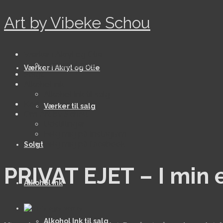
Art by Vibeke Schou
Værker i Akryl og Olie
Værker til salg
Værker i Akryl og Olie
Solgt
Alkohol ink
Alkohol Ink til salg
Kort
Værker til salg
Om Art by Schou
Udstillinger
Følg mig på Instagram
Følg mig på facebook
Solgt
PRIVAT EJET – I min
Alkohol ink
Alkohol Ink til salg