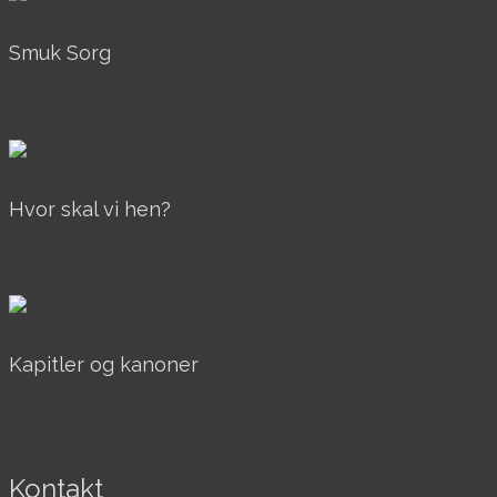
Smuk Sorg
AkrylOgOlie, Over 40x40, Til salg
Hvor skal vi hen?
AkrylOgOlie, Solgt
Kapitler og kanoner
AkrylOgOlie, Solgt
Kontakt