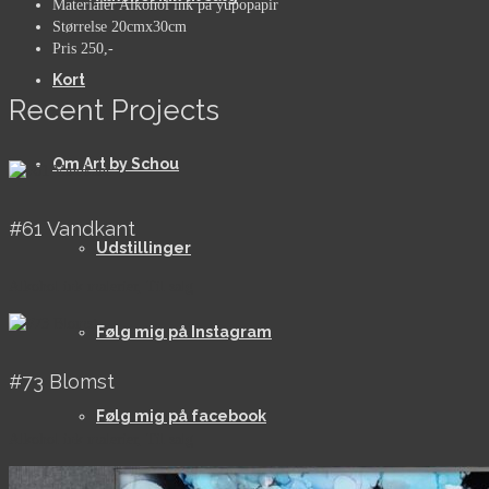
Materialer
Alkohol ink på yupopapir
Størrelse
20cmx30cm
Pris
250,-
Kort
Recent Projects
Om Art by Schou
#61 Vandkant
Udstillinger
Alkohol ink malerier, Til salg
Følg mig på Instagram
#73 Blomst
Følg mig på facebook
Alkohol ink malerier, Til salg