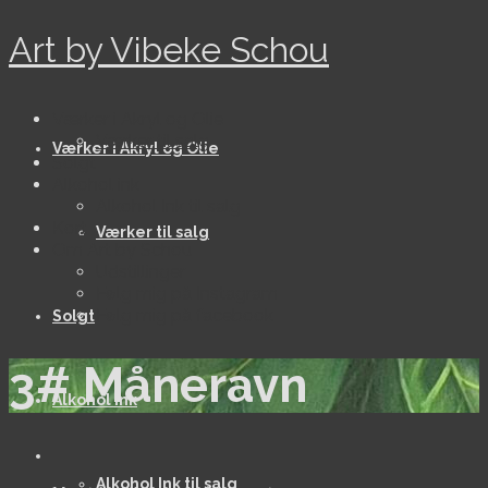
Art by Vibeke Schou
Værker i Akryl og Olie
Værker til salg
Værker i Akryl og Olie
Solgt
Alkohol ink
Alkohol Ink til salg
Kort
Værker til salg
Om Art by Schou
Udstillinger
Følg mig på Instagram
Følg mig på facebook
Solgt
3# Måneravn
Alkohol ink
Alkohol Ink til salg