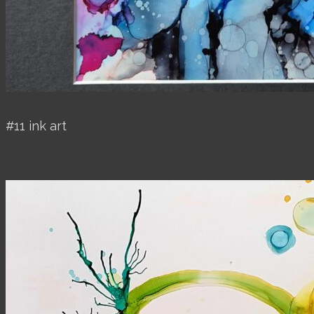
#11 ink art
Alkohol ink malerier, Til salg