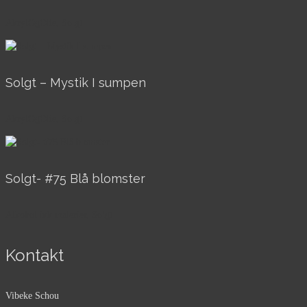
AkrylOgOlie, Solgt
Solgt – Mystik I sumpen
AkrylOgOlie, Solgt
Solgt- #75 Blå blomster
Alkohol ink malerier, Solgt
Kontakt
Vibeke Schou