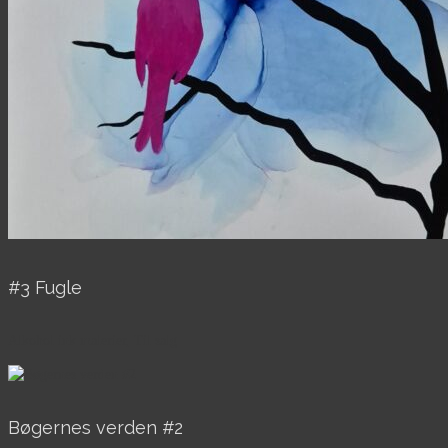
#3 Fugle
Alkohol ink malerier, Til salg
Bøgernes verden #2