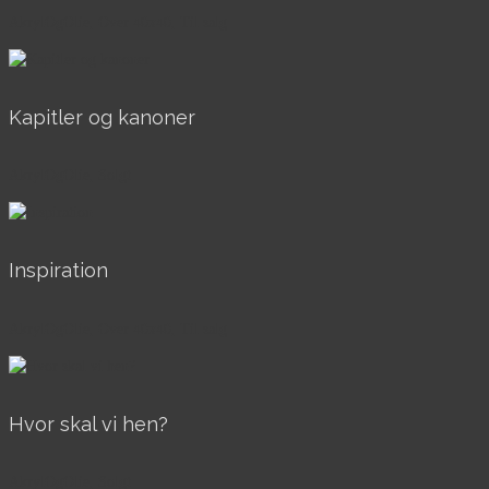
AkrylOgOlie, Over 40x40, Til salg
Kapitler og kanoner
AkrylOgOlie, Solgt
Inspiration
AkrylOgOlie, Over 40x40, Til salg
Hvor skal vi hen?
AkrylOgOlie, Solgt