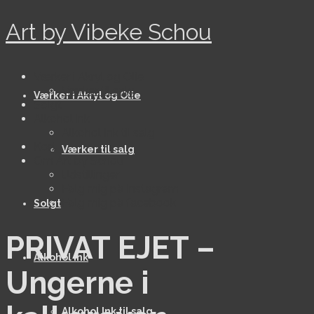
Art by Vibeke Schou
Værker i Akryl og Olie
Værker til salg
Værker i Akryl og Olie
Solgt
Alkohol ink
Alkohol Ink til salg
Kort
Værker til salg
Om Art by Schou
Udstillinger
Følg mig på Instagram
Følg mig på facebook
Solgt
PRIVAT EJET –
Alkohol ink
Ungerne i
Alkohol Ink til salg