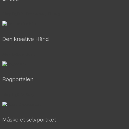
AkrylOgOlie, Over 40x40, Til salg
Den kreative Hånd
AkrylOgOlie, Solgt
Bogportalen
AkrylOgOlie, Solgt
Måske et selvportræt