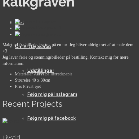
kalkgraven
Kort
Malet ud fra billede jeg tog på en tur. Jeg bliver aldrig træt af at male dem.
Om Art by Schou
<3
Jeg laver ferie og stemningsbilleder på bestilling. Kontakt mig for mere
information.
Udstillinger
Materialer
Akryl på lærredspapir
Størrelse
40 x 30cm
Pris
Privat ejet
Følg mig på Instagram
Recent Projects
Følg mig på facebook
Livstid