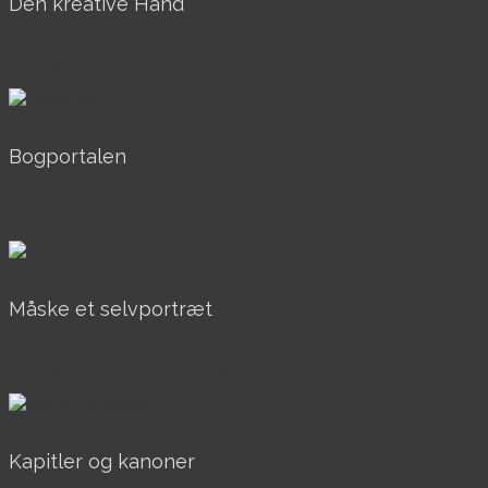
Den kreative Hånd
AkrylOgOlie, Solgt
Bogportalen
AkrylOgOlie, Solgt
Måske et selvportræt
AkrylOgOlie, Over 40x40, Til salg
Kapitler og kanoner