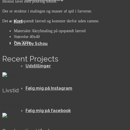
Blomst lavet med pouring teknik.
Der er struktur i malingen og masser af spil i farverne.
Det er på opspændt lærred og kommer derfor uden ramme.
Kort
Materialer
Akrylmaling på opspændt lærred
Størrelse
40x40
Pris
500kr
Om Art by Schou
Recent Projects
Udstillinger
Følg mig på Instagram
Livstid
AkrylOgOlie, Over 40x40, Til salg
Følg mig på facebook