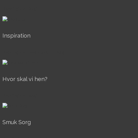
AkrylOgOlie, Solgt
Inspiration
AkrylOgOlie, Over 40x40, Til salg
Hvor skal vi hen?
AkrylOgOlie, Solgt
Smuk Sorg