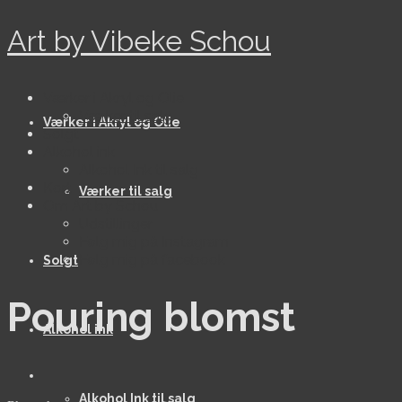
Art by Vibeke Schou
Værker i Akryl og Olie
Værker til salg
Værker i Akryl og Olie
Solgt
Alkohol ink
Alkohol Ink til salg
Kort
Værker til salg
Om Art by Schou
Udstillinger
Følg mig på Instagram
Følg mig på facebook
Solgt
Pouring blomst
Alkohol ink
Alkohol Ink til salg